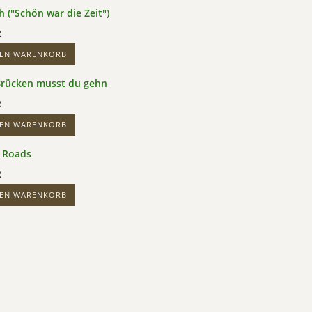
 ("Schön war die Zeit")
R
DEN WARENKORB
Brücken musst du gehn
R
DEN WARENKORB
 Roads
R
DEN WARENKORB