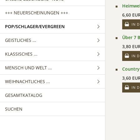
Heimweh
+++ NEUERSCHEINUNGEN +++
6,60 EU
IN 
POP/SCHLAGER/EVERGREEN
Über 7 
GEISTLICHES ...
GEMISCHTER CHOR
3,80 EU
KLASSISCHES ...
FRAUENCHOR
GEMISCHTER CHOR
IN 
MENSCH UND WELT ...
MÄNNERCHOR
FRAUENCHOR
GEMISCHTER CHOR
Country
3,60 EU
WEIHNACHTLICHES ...
MÄNNERCHOR
FRAUENCHOR
GEMISCHTER CHOR
IN 
GESAMTKATALOG
MÄNNERCHOR
FRAUENCHOR
GEMISCHTER CHOR
SUCHEN
MÄNNERCHOR
FRAUENCHOR
MÄNNERCHOR
KINDERCHOR