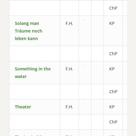
ChP
2.6
Solang man
F.H.
KP
5.8
Träume noch
leben kann
ChP
2.6
Something in the
F.H.
KP
5.8
water
ChP
2.8
Theater
F.H.
KP
5.8
ChP
2.6