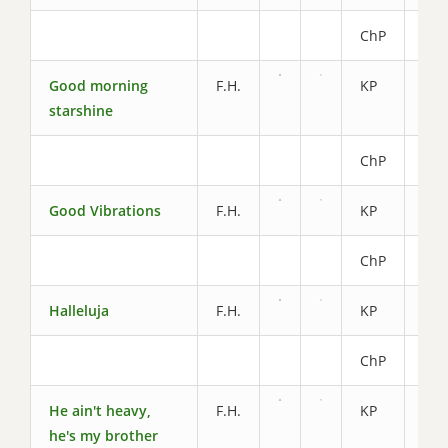
ChP
2.2
Good morning
F.H.
KP
5.2
starshine
ChP
2.4
Good Vibrations
F.H.
KP
5.2
ChP
2.6
Halleluja
F.H.
KP
6.2
ChP
2.8
He ain't heavy,
F.H.
KP
5.2
he's my brother