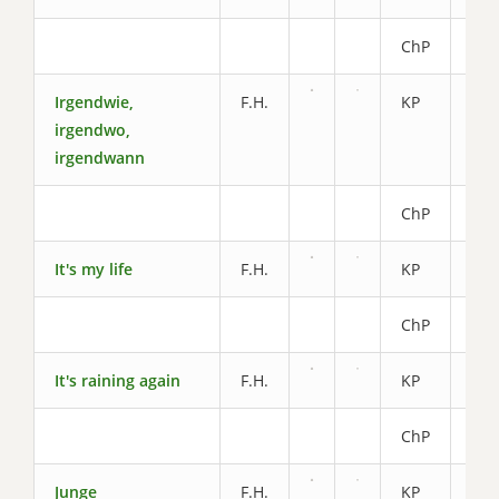
ChP
2.2
Irgendwie,
F.H.
KP
5.2
irgendwo,
irgendwann
ChP
2.2
It's my life
F.H.
KP
5.4
ChP
2.6
It's raining again
F.H.
KP
5.8
ChP
2.8
Junge
F.H.
KP
6.4