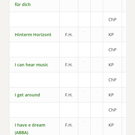
für dich
ChP
2.6
Hinterm Horizont
F.H.
KP
6.2
ChP
2.4
I can hear music
F.H.
KP
4.8
ChP
2.4
I get around
F.H.
KP
5.2
ChP
2.4
I have e dream
F.H.
KP
4.4
(ABBA)