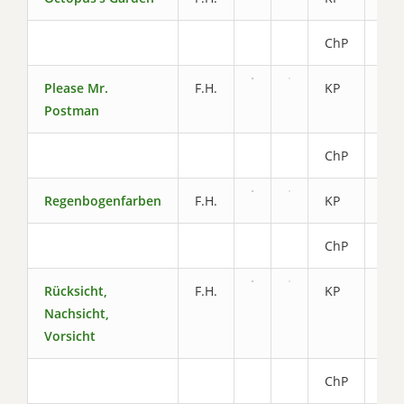
ChP
3.2
Please Mr.
F.H.
KP
5.8
Postman
ChP
2.6
Regenbogenfarben
F.H.
KP
6.2
ChP
2.8
Rücksicht,
F.H.
KP
4.6
Nachsicht,
Vorsicht
ChP
2,2