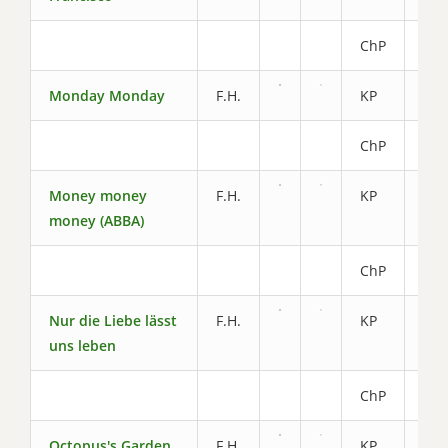
ChP
2.8
Monday Monday
F.H.
KP
5.8
ChP
2.4
Money money
F.H.
KP
4.4
money (ABBA)
ChP
2.2
Nur die Liebe lässt
F.H.
KP
5.4
uns leben
ChP
2.4
Octopus's Garden
F.H.
KP
6.2