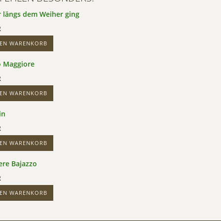
r längs dem Weiher ging
R
DEN WARENKORB
 Maggiore
R
DEN WARENKORB
in
R
DEN WARENKORB
ere Bajazzo
R
DEN WARENKORB