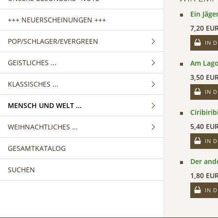
Ein Jäge
+++ NEUERSCHEINUNGEN +++
7,20 EU
POP/SCHLAGER/EVERGREEN
IN 
GEISTLICHES ...
GEMISCHTER CHOR
Am Lago
3,50 EU
KLASSISCHES ...
FRAUENCHOR
GEMISCHTER CHOR
IN 
MENSCH UND WELT ...
MÄNNERCHOR
FRAUENCHOR
GEMISCHTER CHOR
Ciribirib
5,40 EU
WEIHNACHTLICHES ...
MÄNNERCHOR
FRAUENCHOR
GEMISCHTER CHOR
IN 
GESAMTKATALOG
MÄNNERCHOR
FRAUENCHOR
GEMISCHTER CHOR
Der and
SUCHEN
MÄNNERCHOR
FRAUENCHOR
1,80 EU
MÄNNERCHOR
IN 
KINDERCHOR