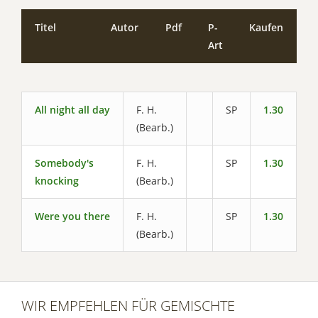
Titel
Autor
Pdf
P-
Kaufen
Art
All night all day
F. H.
SP
1.30
(Bearb.)
Somebody's
F. H.
SP
1.30
knocking
(Bearb.)
Were you there
F. H.
SP
1.30
(Bearb.)
WIR EMPFEHLEN FÜR GEMISCHTE