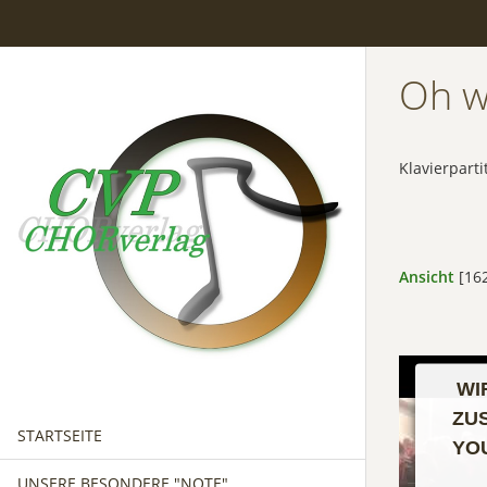
Oh w
Klavierparti
Ansicht
[162
WI
ZU
STARTSEITE
YO
UNSERE BESONDERE "NOTE"