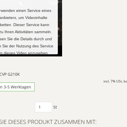
rwenden einen Service eines
tanbieters, um Videoinhalte
betten. Dieser Service kann
zu Ihren Aktivitäten sammeln.
esen Sie die Details durch und
 Sie der Nutzung des Service
um dieses Video anzusehen.
ehr Informationen
 CVP G210K
incl. 7% USt. 
Akzeptieren
in 3-5 Werktagen
red by
Usercentrics Consent
Management Platform
St
SIE DIESES PRODUKT ZUSAMMEN MIT: