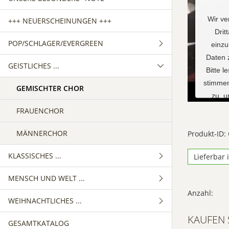
Wir ve
+++ NEUERSCHEINUNGEN +++
Drit
POP/SCHLAGER/EVERGREEN
einzu
Daten 
GEISTLICHES ...
GEMISCHTER CHOR
Bitte l
stimmen
FRAUENCHOR
GEMISCHTER CHOR
zu, 
MÄNNERCHOR
FRAUENCHOR
M
MÄNNERCHOR
Produkt-ID:
KLASSISCHES ...
Lieferbar 
Powe
MENSCH UND WELT ...
GEMISCHTER CHOR
Anzahl:
WEIHNACHTLICHES ...
FRAUENCHOR
GEMISCHTER CHOR
KAUFEN 
GESAMTKATALOG
MÄNNERCHOR
FRAUENCHOR
GEMISCHTER CHOR