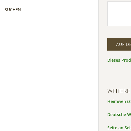
SUCHEN
MÄNNERCHOR
FRAUENCHOR
MÄNNERCHOR
KINDERCHOR
AUF D
Dieses Pro
WEITERE
Heimweh (Sc
Deutsche W
Seite an Sei