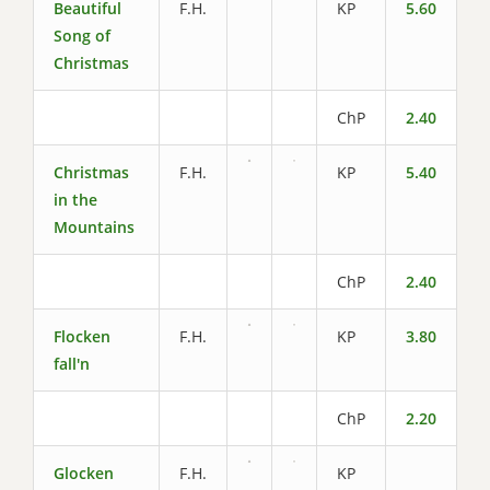
Beautiful
F.H.
KP
5.60
Song of
Christmas
ChP
2.40
Christmas
F.H.
KP
5.40
in the
Mountains
ChP
2.40
Flocken
F.H.
KP
3.80
fall'n
ChP
2.20
Glocken
F.H.
KP