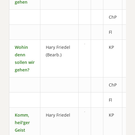
gehen
ChP
1.7
Fl
0.8
Wohin
Hary Friedel
KP
3.0
denn
(Bearb.)
sollen wir
gehen?
ChP
1.8
Fl
0.8
Komm,
Hary Friedel
KP
3.8
heil'ger
Geist