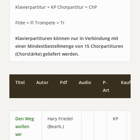
Klavierpartitur = KP Chorpartitur = ChP
Flöte = Fl Trompete = Tr
Klavierpartituren können nur in Verbindung mit
einer Mindestbestellmenge von 15 Chorpartituren
(Chorstärke) geliefert werden.
Titel
Autor
Pdf
Audio
P-
Kaufen
Art
Den Weg
Hary Friedel
KP
3.0
wollen
(Bearb.)
wir