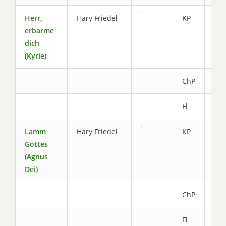
Herr,
Hary Friedel
KP
4.0
erbarme
dich
(Kyrie)
ChP
2.0
Fl
0.8
Lamm
Hary Friedel
KP
3.4
Gottes
(Agnus
Dei)
ChP
2.0
Fl
0.8