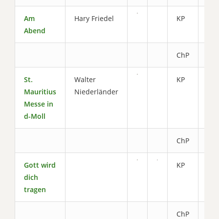
Am
Hary Friedel
KP
6.5
Abend
ChP
3.0
St.
Walter
KP
9.6
Mauritius
Niederländer
Messe in
d-Moll
ChP
3.6
Gott wird
KP
4.2
dich
tragen
ChP
2.0