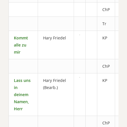
ChP
1.7
Tr
0.8
Kommt
Hary Friedel
KP
3.4
alle zu
mir
ChP
2.0
Lass uns
Hary Friedel
KP
3.0
in
(Bearb.)
deinem
Namen,
Herr
ChP
1.4