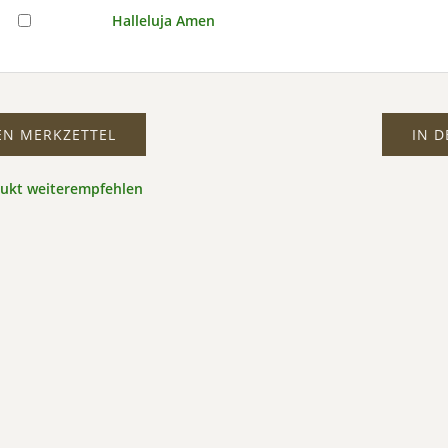
Halleluja Amen
EN MERKZETTEL
IN 
dukt weiterempfehlen