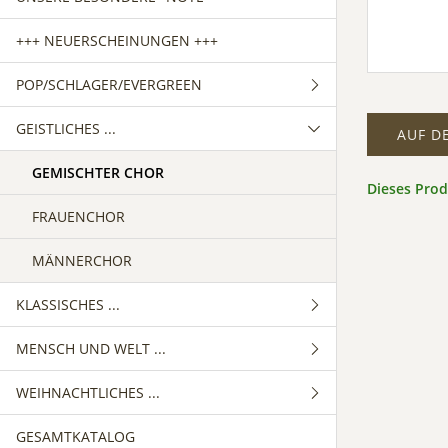
+++ NEUERSCHEINUNGEN +++
POP/SCHLAGER/EVERGREEN
GEISTLICHES ...
GEMISCHTER CHOR
AUF D
FRAUENCHOR
GEMISCHTER CHOR
Dieses Pro
MÄNNERCHOR
FRAUENCHOR
MÄNNERCHOR
KLASSISCHES ...
MENSCH UND WELT ...
GEMISCHTER CHOR
WEIHNACHTLICHES ...
FRAUENCHOR
GEMISCHTER CHOR
GESAMTKATALOG
MÄNNERCHOR
FRAUENCHOR
GEMISCHTER CHOR