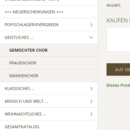
Anzahl:
+++ NEUERSCHEINUNGEN +++
KAUFEN 
POP/SCHLAGER/EVERGREEN
GEISTLICHES ...
GEMISCHTER CHOR
FRAUENCHOR
GEMISCHTER CHOR
MÄNNERCHOR
FRAUENCHOR
AUF D
MÄNNERCHOR
Dieses Pro
KLASSISCHES ...
MENSCH UND WELT ...
GEMISCHTER CHOR
WEIHNACHTLICHES ...
FRAUENCHOR
GEMISCHTER CHOR
GESAMTKATALOG
MÄNNERCHOR
FRAUENCHOR
GEMISCHTER CHOR