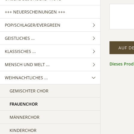
+++ NEUERSCHEINUNGEN +++
POP/SCHLAGER/EVERGREEN
GEISTLICHES ...
GEMISCHTER CHOR
AUF D
KLASSISCHES ...
FRAUENCHOR
GEMISCHTER CHOR
Dieses Pro
MENSCH UND WELT ...
MÄNNERCHOR
FRAUENCHOR
GEMISCHTER CHOR
WEIHNACHTLICHES ...
MÄNNERCHOR
FRAUENCHOR
GEMISCHTER CHOR
MÄNNERCHOR
FRAUENCHOR
GEMISCHTER CHOR
MÄNNERCHOR
FRAUENCHOR
MÄNNERCHOR
KINDERCHOR