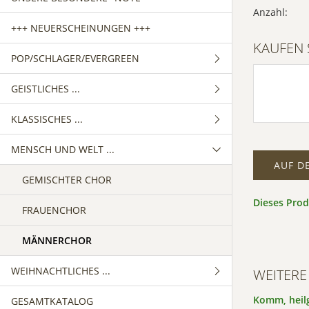
Anzahl:
+++ NEUERSCHEINUNGEN +++
KAUFEN 
POP/SCHLAGER/EVERGREEN
GEISTLICHES ...
GEMISCHTER CHOR
KLASSISCHES ...
FRAUENCHOR
GEMISCHTER CHOR
MENSCH UND WELT ...
MÄNNERCHOR
FRAUENCHOR
GEMISCHTER CHOR
AUF D
MÄNNERCHOR
FRAUENCHOR
GEMISCHTER CHOR
Dieses Pro
MÄNNERCHOR
FRAUENCHOR
MÄNNERCHOR
WEIHNACHTLICHES ...
WEITERE
Komm, heilg
GESAMTKATALOG
GEMISCHTER CHOR