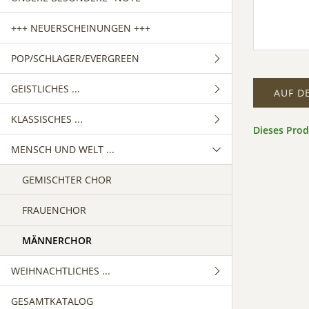
+++ NEUERSCHEINUNGEN +++
POP/SCHLAGER/EVERGREEN
GEISTLICHES ...
GEMISCHTER CHOR
AUF D
KLASSISCHES ...
FRAUENCHOR
GEMISCHTER CHOR
Dieses Pro
MENSCH UND WELT ...
MÄNNERCHOR
FRAUENCHOR
GEMISCHTER CHOR
MÄNNERCHOR
FRAUENCHOR
GEMISCHTER CHOR
MÄNNERCHOR
FRAUENCHOR
MÄNNERCHOR
WEIHNACHTLICHES ...
GESAMTKATALOG
GEMISCHTER CHOR