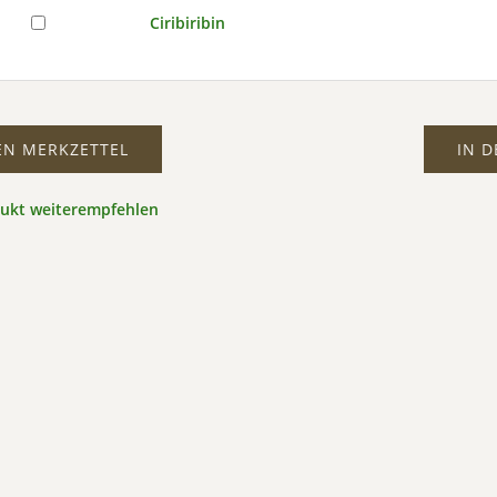
Ciribiribin
EN MERKZETTEL
IN 
dukt weiterempfehlen