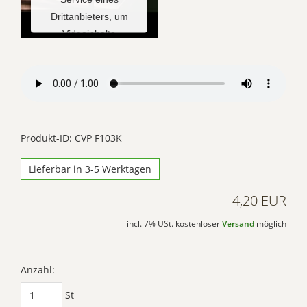
Drittanbieters, um
Videoinhalte
einzubetten. Dieser
Service kann Daten zu
Ihren Aktivitäten
sammeln. Bitte lesen
Sie die Details durch
und stimmen Sie der
Produkt-ID: CVP F103K
Nutzung des Service
Lieferbar in 3-5 Werktagen
zu, um dieses Video
anzusehen.
4,20 EUR
Mehr
incl. 7% USt. kostenloser
Versand
möglich
Informationen
Akzeptieren
Anzahl:
Powered by
St
Usercentrics Consent