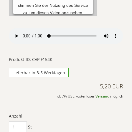
stimmen Sie der Nutzung des Service
zu, um dieses Video anzusehen.
Mehr Informationen
Akzeptieren
Powered by
Usercentrics Consent
Produkt-ID: CVP F154K
Management Platform
Lieferbar in 3-5 Werktagen
5,20 EUR
incl. 7% USt. kostenloser
Versand
möglich
Anzahl:
St