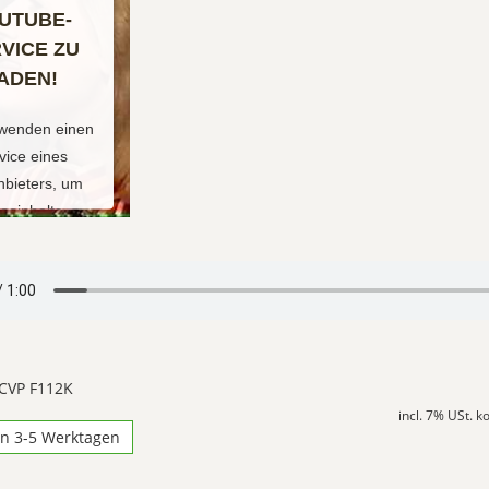
UTUBE-
VICE ZU
ADEN!
rwenden einen
vice eines
anbieters, um
eoinhalte
etten. Dieser
 kann Daten zu
 Aktivitäten
. Bitte lesen
 Details durch
immen Sie der
 CVP F112K
g des Service
incl. 7% USt. 
 dieses Video
in 3-5 Werktagen
zusehen.