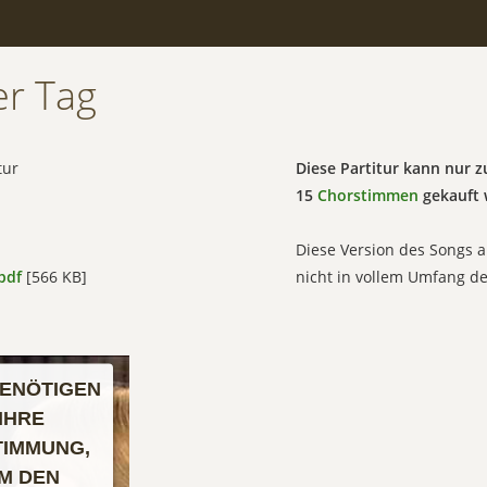
er Tag
tur
Diese Partitur kann nur
15
Chorstimmen
gekauft 
Diese Version des Songs a
pdf
[566 KB]
nicht in vollem Umfang d
BENÖTIGEN
IHRE
TIMMUNG,
M DEN