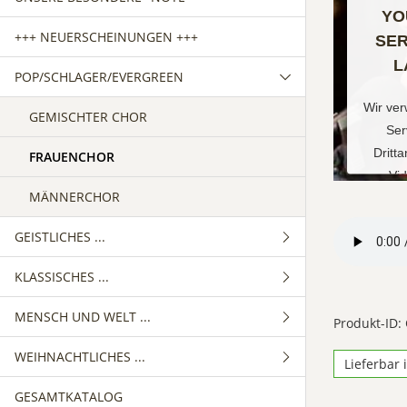
YO
+++ NEUERSCHEINUNGEN +++
SER
L
POP/SCHLAGER/EVERGREEN
Wir ve
GEMISCHTER CHOR
Ser
Dritt
FRAUENCHOR
Vid
MÄNNERCHOR
einzub
Service
GEISTLICHES ...
Ihren
sammeln
KLASSISCHES ...
GEMISCHTER CHOR
Sie die
und st
MENSCH UND WELT ...
FRAUENCHOR
GEMISCHTER CHOR
Produkt-ID:
Nutzun
WEIHNACHTLICHES ...
MÄNNERCHOR
FRAUENCHOR
GEMISCHTER CHOR
zu, um
Lieferbar 
an
GESAMTKATALOG
MÄNNERCHOR
FRAUENCHOR
GEMISCHTER CHOR