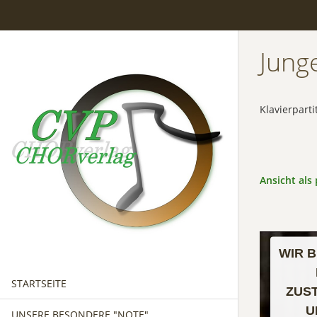
Jung
Klavierparti
Ansicht als 
WIR 
STARTSEITE
ZUS
U
UNSERE BESONDERE "NOTE"