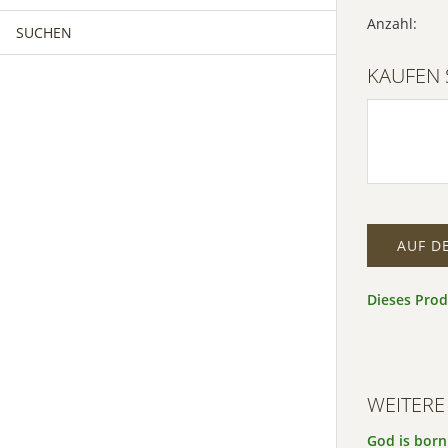
Anzahl:
SUCHEN
MÄNNERCHOR
FRAUENCHOR
Inf
KAUFEN 
Akz
MÄNNERCHOR
KINDERCHOR
Po
Usercen
Manage
AUF D
Dieses Pro
WEITERE
God is born