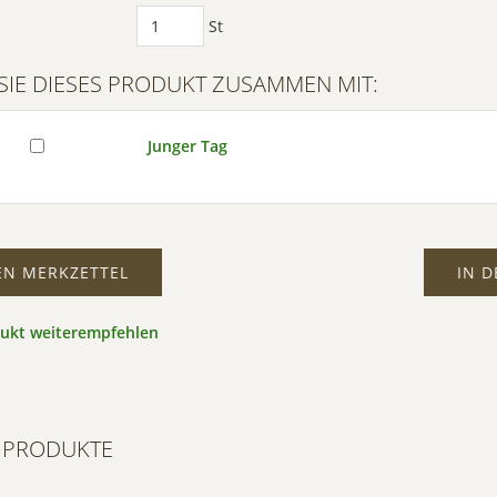
Mehr
St
ormationen
SIE DIESES PRODUKT ZUSAMMEN MIT:
eptieren
wered by
Junger Tag
trics Consent
ment Platform
EN MERKZETTEL
IN 
dukt weiterempfehlen
 PRODUKTE