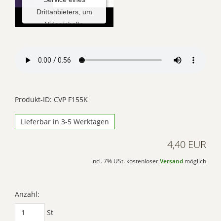
Drittanbieters, um
Videoinhalte
einzubetten. Dieser
Service kann Daten zu
Ihren Aktivitäten
sammeln. Bitte lesen
Sie die Details durch
und stimmen Sie der
Produkt-ID: CVP F155K
Nutzung des Service
Lieferbar in 3-5 Werktagen
zu, um dieses Video
anzusehen.
4,40 EUR
Mehr
incl. 7% USt. kostenloser
Versand
möglich
Informationen
Akzeptieren
Anzahl:
Powered by
St
Usercentrics Consent