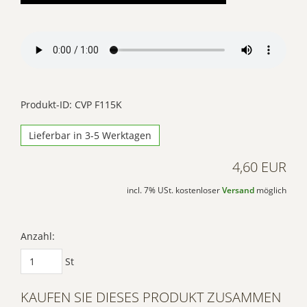
Mehr Informationen
Akzeptieren
Powered by
Usercentrics Consent
Produkt-ID: CVP F115K
Management Platform
Lieferbar in 3-5 Werktagen
4,60 EUR
incl. 7% USt. kostenloser
Versand
möglich
Anzahl:
St
KAUFEN SIE DIESES PRODUKT ZUSAMMEN