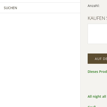
Anzahl:
SUCHEN
MÄNNERCHOR
FRAUENCHOR
KAUFEN 
MÄNNERCHOR
KINDERCHOR
AUF D
Dieses Pro
All night al