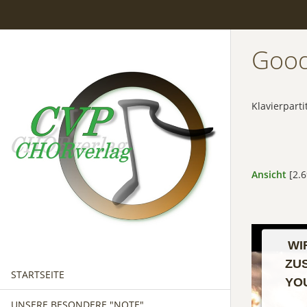
Good
Klavierparti
Ansicht
[2.6
WI
ZU
STARTSEITE
YO
UNSERE BESONDERE "NOTE"