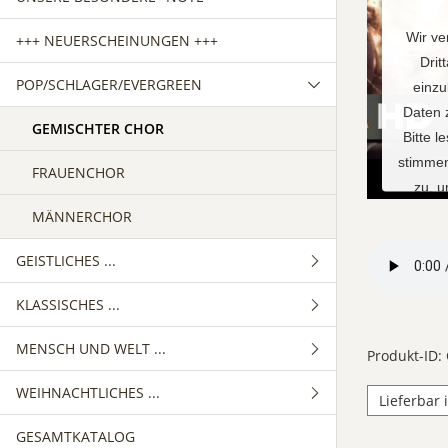
Wir ve
+++ NEUERSCHEINUNGEN +++
Drit
POP/SCHLAGER/EVERGREEN
einzu
Daten 
GEMISCHTER CHOR
Bitte l
stimmen
FRAUENCHOR
zu, 
MÄNNERCHOR
M
GEISTLICHES ...
KLASSISCHES ...
GEMISCHTER CHOR
Powe
MENSCH UND WELT ...
FRAUENCHOR
GEMISCHTER CHOR
Produkt-ID:
WEIHNACHTLICHES ...
MÄNNERCHOR
FRAUENCHOR
GEMISCHTER CHOR
Lieferbar 
GESAMTKATALOG
MÄNNERCHOR
FRAUENCHOR
GEMISCHTER CHOR