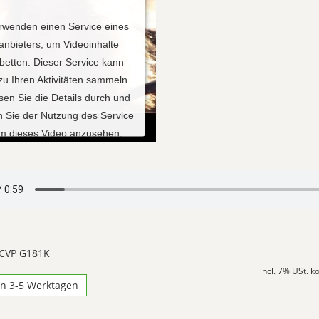
rwenden einen Service eines
tanbieters, um Videoinhalte
betten. Dieser Service kann
zu Ihren Aktivitäten sammeln.
esen Sie die Details durch und
 Sie der Nutzung des Service
um dieses Video anzusehen.
ehr Informationen
Akzeptieren
red by
Usercentrics Consent
 CVP G181K
Management Platform
incl. 7% USt. 
in 3-5 Werktagen