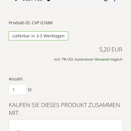
Akzeptieren
Powered by
Usercentrics Consent
Produkt-ID: CVP G168K
Management Platform
Lieferbar in 3-5 Werktagen
5,20 EUR
incl. 7% USt. kostenloser
Versand
möglich
Anzahl:
St
KAUFEN SIE DIESES PRODUKT ZUSAMMEN
MIT: