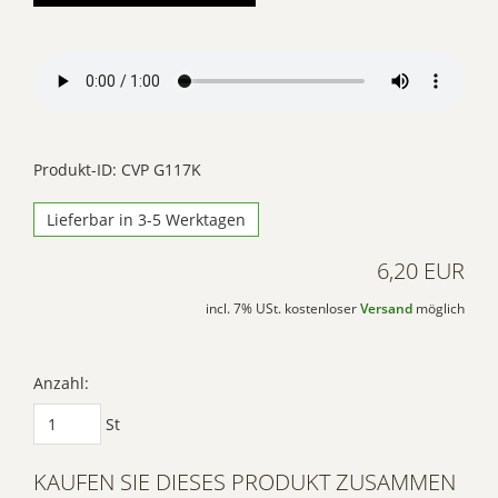
einzubetten. Dieser
Service kann Daten zu
Ihren Aktivitäten
sammeln. Bitte lesen
Sie die Details durch
und stimmen Sie der
Produkt-ID: CVP G117K
Nutzung des Service
Lieferbar in 3-5 Werktagen
zu, um dieses Video
anzusehen.
6,20 EUR
Mehr
incl. 7% USt. kostenloser
Versand
möglich
Informationen
Akzeptieren
Anzahl:
Powered by
St
Usercentrics Consent
Management Platform
KAUFEN SIE DIESES PRODUKT ZUSAMMEN