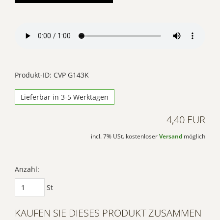
einzubetten. Dieser
Service kann Daten zu
Ihren Aktivitäten
sammeln. Bitte lesen
Sie die Details durch
und stimmen Sie der
Produkt-ID: CVP G143K
Nutzung des Service
Lieferbar in 3-5 Werktagen
zu, um dieses Video
anzusehen.
4,40 EUR
Mehr
incl. 7% USt. kostenloser
Versand
möglich
Informationen
Akzeptieren
Anzahl:
Powered by
St
Usercentrics Consent
Management Platform
KAUFEN SIE DIESES PRODUKT ZUSAMMEN