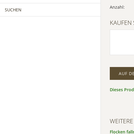
Anzahl:
SUCHEN
MÄNNERCHOR
FRAUENCHOR
KAUFEN 
MÄNNERCHOR
KINDERCHOR
AUF D
Dieses Pro
WEITERE
Flocken fall