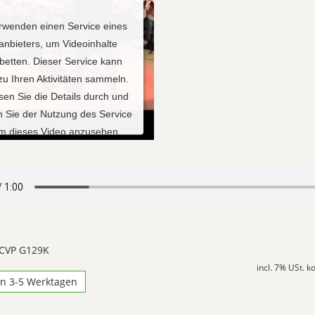
rwenden einen Service eines
tanbieters, um Videoinhalte
betten. Dieser Service kann
zu Ihren Aktivitäten sammeln.
esen Sie die Details durch und
 Sie der Nutzung des Service
um dieses Video anzusehen.
ehr Informationen
Akzeptieren
red by
Usercentrics Consent
 CVP G129K
Management Platform
incl. 7% USt. 
in 3-5 Werktagen