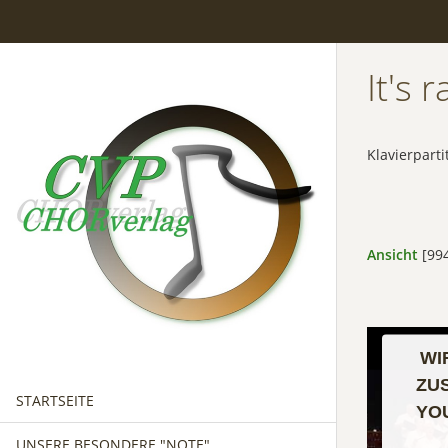
It's 
Klavierparti
Ansicht
[994
WI
ZU
STARTSEITE
YO
UNSERE BESONDERE "NOTE"