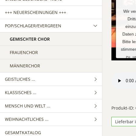
Wir ve
+++ NEUERSCHEINUNGEN +++
Drit
POP/SCHLAGER/EVERGREEN
einzu
Daten 
GEMISCHTER CHOR
Bitte l
stimmen
FRAUENCHOR
zu, 
MÄNNERCHOR
M
GEISTLICHES ...
KLASSISCHES ...
GEMISCHTER CHOR
Powe
MENSCH UND WELT ...
FRAUENCHOR
GEMISCHTER CHOR
Produkt-ID:
WEIHNACHTLICHES ...
MÄNNERCHOR
FRAUENCHOR
GEMISCHTER CHOR
Lieferbar 
GESAMTKATALOG
MÄNNERCHOR
FRAUENCHOR
GEMISCHTER CHOR