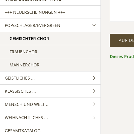
+++ NEUERSCHEINUNGEN +++
POP/SCHLAGER/EVERGREEN
GEMISCHTER CHOR
AUF D
FRAUENCHOR
Dieses Pro
MÄNNERCHOR
GEISTLICHES ...
KLASSISCHES ...
GEMISCHTER CHOR
MENSCH UND WELT ...
FRAUENCHOR
GEMISCHTER CHOR
WEIHNACHTLICHES ...
MÄNNERCHOR
FRAUENCHOR
GEMISCHTER CHOR
GESAMTKATALOG
MÄNNERCHOR
FRAUENCHOR
GEMISCHTER CHOR