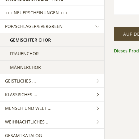
+++ NEUERSCHEINUNGEN +++
POP/SCHLAGER/EVERGREEN
AUF D
GEMISCHTER CHOR
Dieses Pro
FRAUENCHOR
MÄNNERCHOR
GEISTLICHES ...
KLASSISCHES ...
GEMISCHTER CHOR
MENSCH UND WELT ...
FRAUENCHOR
GEMISCHTER CHOR
WEIHNACHTLICHES ...
MÄNNERCHOR
FRAUENCHOR
GEMISCHTER CHOR
GESAMTKATALOG
MÄNNERCHOR
FRAUENCHOR
GEMISCHTER CHOR