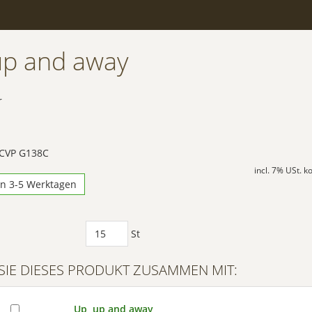
up and away
r
 CVP G138C
incl. 7% USt. 
in 3-5 Werktagen
St
SIE DIESES PRODUKT ZUSAMMEN MIT:
Up, up and away