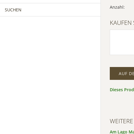
Anzahl:
SUCHEN
MÄNNERCHOR
FRAUENCHOR
Inf
KAUFEN 
Akz
MÄNNERCHOR
KINDERCHOR
Po
Usercen
Manage
AUF D
Dieses Pro
WEITERE
Am Lago Ma