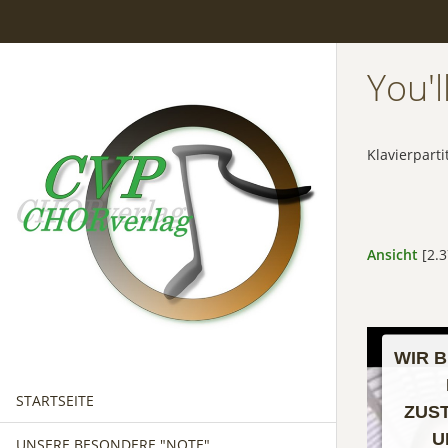
You'l
Klavierparti
Ansicht
[2.3
WIR 
STARTSEITE
ZUS
U
UNSERE BESONDERE "NOTE"