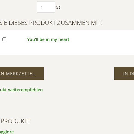
Mehr
St
ormationen
SIE DIESES PRODUKT ZUSAMMEN MIT:
eptieren
wered by
You'll be in my heart
trics Consent
ment Platform
EN MERKZETTEL
IN 
dukt weiterempfehlen
 PRODUKTE
ggiore