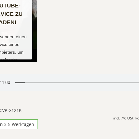
UTUBE-
VICE ZU
ADEN!
rwenden einen
vice eines
anbieters, um
eoinhalte
etten. Dieser
 kann Daten zu
 Aktivitäten
. Bitte lesen
 Details durch
immen Sie der
 CVP G121K
g des Service
incl. 7% USt. 
 dieses Video
in 3-5 Werktagen
zusehen.