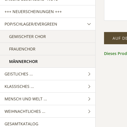
+++ NEUERSCHEINUNGEN +++
POP/SCHLAGER/EVERGREEN
GEMISCHTER CHOR
AUF D
FRAUENCHOR
Dieses Pro
MÄNNERCHOR
GEISTLICHES ...
KLASSISCHES ...
GEMISCHTER CHOR
MENSCH UND WELT ...
FRAUENCHOR
GEMISCHTER CHOR
WEIHNACHTLICHES ...
MÄNNERCHOR
FRAUENCHOR
GEMISCHTER CHOR
GESAMTKATALOG
MÄNNERCHOR
FRAUENCHOR
GEMISCHTER CHOR