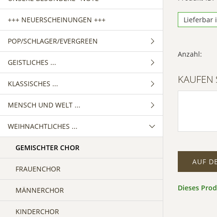
+++ NEUERSCHEINUNGEN +++
Lieferbar 
POP/SCHLAGER/EVERGREEN
Anzahl:
GEISTLICHES ...
GEMISCHTER CHOR
KAUFEN 
KLASSISCHES ...
FRAUENCHOR
GEMISCHTER CHOR
MENSCH UND WELT ...
MÄNNERCHOR
FRAUENCHOR
GEMISCHTER CHOR
WEIHNACHTLICHES ...
MÄNNERCHOR
FRAUENCHOR
GEMISCHTER CHOR
MÄNNERCHOR
FRAUENCHOR
GEMISCHTER CHOR
AUF D
MÄNNERCHOR
FRAUENCHOR
Dieses Pro
MÄNNERCHOR
KINDERCHOR