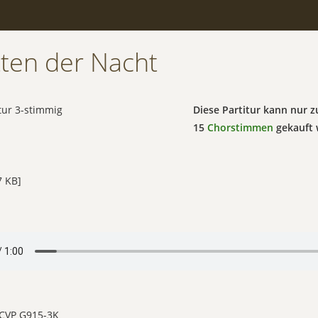
tten der Nacht
itur 3-stimmig
Diese Partitur kann nur
15
Chorstimmen
gekauft 
 KB]
 CVP G915-3K