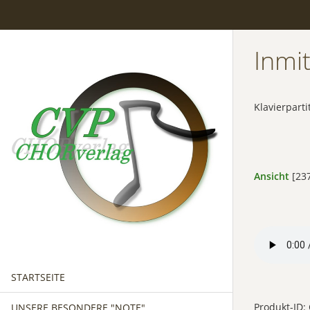
Inmi
Klavierpart
Ansicht
[237
STARTSEITE
Produkt-ID:
UNSERE BESONDERE "NOTE"