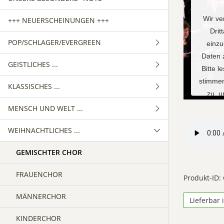
Wir ve
+++ NEUERSCHEINUNGEN +++
Drit
POP/SCHLAGER/EVERGREEN
einzu
Daten 
GEISTLICHES ...
GEMISCHTER CHOR
Bitte l
stimmen
KLASSISCHES ...
FRAUENCHOR
GEMISCHTER CHOR
zu, 
MENSCH UND WELT ...
MÄNNERCHOR
FRAUENCHOR
GEMISCHTER CHOR
M
WEIHNACHTLICHES ...
MÄNNERCHOR
FRAUENCHOR
GEMISCHTER CHOR
MÄNNERCHOR
FRAUENCHOR
GEMISCHTER CHOR
Powe
MÄNNERCHOR
FRAUENCHOR
Produkt-ID:
MÄNNERCHOR
Lieferbar 
KINDERCHOR