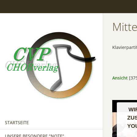
Mitt
Klavierparti
Ansicht
[375
WI
ZU
STARTSEITE
YO
UNSERE BESONDERE "NOTE"