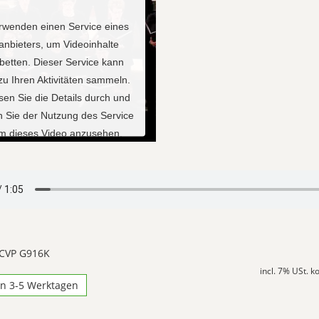
rwenden einen Service eines
tanbieters, um Videoinhalte
betten. Dieser Service kann
zu Ihren Aktivitäten sammeln.
esen Sie die Details durch und
 Sie der Nutzung des Service
um dieses Video anzusehen.
ehr Informationen
Akzeptieren
red by
Usercentrics Consent
 CVP G916K
Management Platform
incl. 7% USt. 
in 3-5 Werktagen