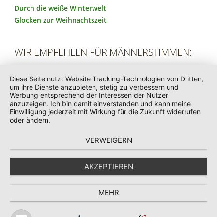
Durch die weiße Winterwelt
Glocken zur Weihnachtszeit
WIR EMPFEHLEN FÜR MÄNNERSTIMMEN:
Wunder Weihnacht
Diese Seite nutzt Website Tracking-Technologien von Dritten,
Durch die weiße Winterwelt
um ihre Dienste anzubieten, stetig zu verbessern und
Werbung entsprechend der Interessen der Nutzer
anzuzeigen. Ich bin damit einverstanden und kann meine
WIR EMPFEHLEN FÜR KINDERSTIMMEN:
Einwilligung jederzeit mit Wirkung für die Zukunft widerrufen
oder ändern.
Wenn 1000 Lichter nicht genügen
VERWEIGERN
God is born
AKZEPTIEREN
KONTAKT
IMPRESSUM
DATENSCHUTZ
AGB
MEHR
WIDERRUFSRECHT
WIDERRUFSFORMULAR
HILFE
VERSAND