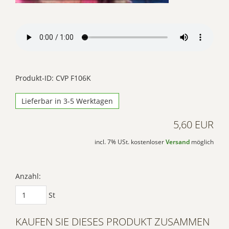
Mehr Informationen
Akzeptieren
Powered by
Usercentrics Consent
Produkt-ID: CVP F106K
Management Platform
Lieferbar in 3-5 Werktagen
5,60 EUR
incl. 7% USt. kostenloser
Versand
möglich
Anzahl:
St
KAUFEN SIE DIESES PRODUKT ZUSAMMEN