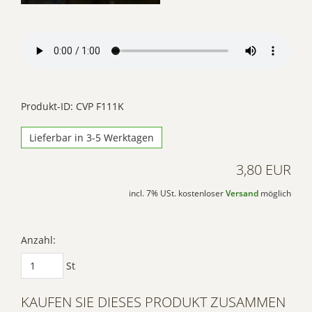
einzubetten. Dieser
Service kann Daten zu
Ihren Aktivitäten
sammeln. Bitte lesen
Sie die Details durch
und stimmen Sie der
Produkt-ID: CVP F111K
Nutzung des Service
Lieferbar in 3-5 Werktagen
zu, um dieses Video
anzusehen.
3,80 EUR
Mehr
incl. 7% USt. kostenloser
Versand
möglich
Informationen
Akzeptieren
Anzahl:
Powered by
St
Usercentrics Consent
Management Platform
KAUFEN SIE DIESES PRODUKT ZUSAMMEN