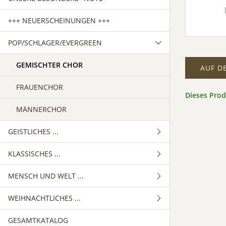
+++ NEUERSCHEINUNGEN +++
POP/SCHLAGER/EVERGREEN
GEMISCHTER CHOR
AUF D
FRAUENCHOR
Dieses Pro
MÄNNERCHOR
GEISTLICHES ...
KLASSISCHES ...
GEMISCHTER CHOR
MENSCH UND WELT ...
FRAUENCHOR
GEMISCHTER CHOR
WEIHNACHTLICHES ...
MÄNNERCHOR
FRAUENCHOR
GEMISCHTER CHOR
GESAMTKATALOG
MÄNNERCHOR
FRAUENCHOR
GEMISCHTER CHOR