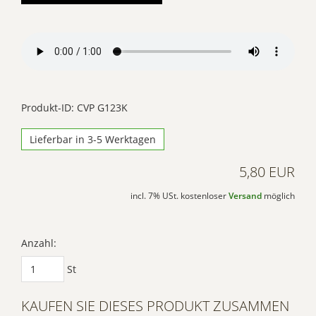
einzubetten. Dieser
Service kann Daten zu
Ihren Aktivitäten
sammeln. Bitte lesen
Sie die Details durch
und stimmen Sie der
Produkt-ID: CVP G123K
Nutzung des Service
Lieferbar in 3-5 Werktagen
zu, um dieses Video
anzusehen.
5,80 EUR
Mehr
incl. 7% USt. kostenloser
Versand
möglich
Informationen
Akzeptieren
Anzahl:
Powered by
St
Usercentrics Consent
Management Platform
KAUFEN SIE DIESES PRODUKT ZUSAMMEN