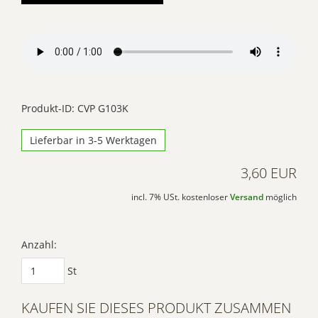
einzubetten. Dieser
Service kann Daten zu
Ihren Aktivitäten
sammeln. Bitte lesen
Sie die Details durch
und stimmen Sie der
Produkt-ID: CVP G103K
Nutzung des Service
Lieferbar in 3-5 Werktagen
zu, um dieses Video
anzusehen.
3,60 EUR
Mehr
incl. 7% USt. kostenloser
Versand
möglich
Informationen
Akzeptieren
Anzahl:
Powered by
St
Usercentrics Consent
Management Platform
KAUFEN SIE DIESES PRODUKT ZUSAMMEN