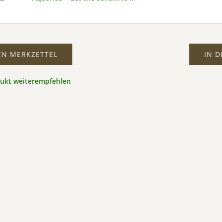
EN MERKZETTEL
IN 
dukt weiterempfehlen