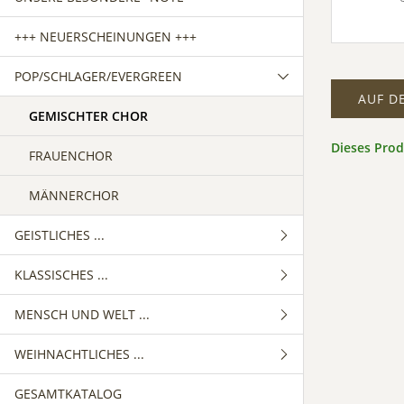
+++ NEUERSCHEINUNGEN +++
POP/SCHLAGER/EVERGREEN
AUF D
GEMISCHTER CHOR
Dieses Pro
FRAUENCHOR
MÄNNERCHOR
GEISTLICHES ...
KLASSISCHES ...
GEMISCHTER CHOR
MENSCH UND WELT ...
FRAUENCHOR
GEMISCHTER CHOR
WEIHNACHTLICHES ...
MÄNNERCHOR
FRAUENCHOR
GEMISCHTER CHOR
GESAMTKATALOG
MÄNNERCHOR
FRAUENCHOR
GEMISCHTER CHOR