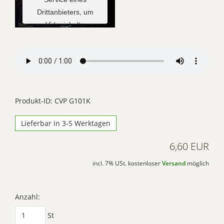
Drittanbieters, um
Videoinhalte
einzubetten. Dieser
Service kann Daten zu
Ihren Aktivitäten
sammeln. Bitte lesen
Sie die Details durch
und stimmen Sie der
Produkt-ID: CVP G101K
Nutzung des Service
Lieferbar in 3-5 Werktagen
zu, um dieses Video
anzusehen.
6,60 EUR
Mehr
incl. 7% USt. kostenloser
Versand
möglich
Informationen
Akzeptieren
Anzahl:
Powered by
St
Usercentrics Consent