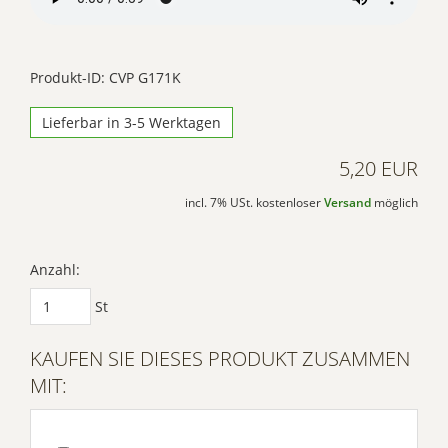
Akzeptieren
Powered by
Usercentrics Consent
Produkt-ID: CVP G171K
Management Platform
Lieferbar in 3-5 Werktagen
5,20 EUR
incl. 7% USt. kostenloser
Versand
möglich
Anzahl:
St
KAUFEN SIE DIESES PRODUKT ZUSAMMEN
MIT: