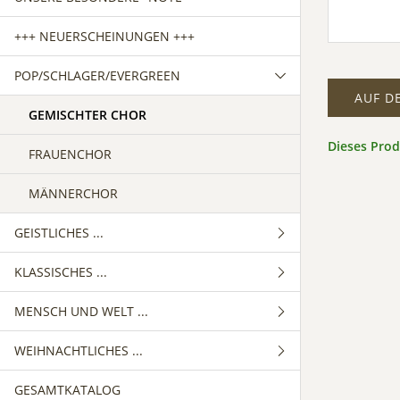
+++ NEUERSCHEINUNGEN +++
POP/SCHLAGER/EVERGREEN
AUF D
GEMISCHTER CHOR
Dieses Pro
FRAUENCHOR
MÄNNERCHOR
GEISTLICHES ...
KLASSISCHES ...
GEMISCHTER CHOR
MENSCH UND WELT ...
FRAUENCHOR
GEMISCHTER CHOR
WEIHNACHTLICHES ...
MÄNNERCHOR
FRAUENCHOR
GEMISCHTER CHOR
GESAMTKATALOG
MÄNNERCHOR
FRAUENCHOR
GEMISCHTER CHOR