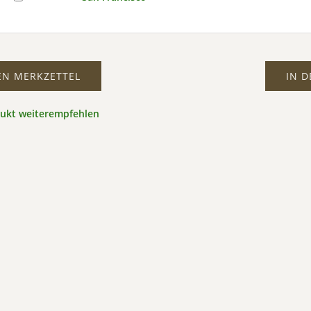
EN MERKZETTEL
IN 
dukt weiterempfehlen