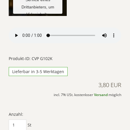
Drittanbieters, um
Videoinhalte
einzubetten. Dieser
Service kann Daten zu
Ihren Aktivitäten
sammeln. Bitte lesen
Sie die Details durch
und stimmen Sie der
Produkt-ID: CVP G102K
Nutzung des Service
Lieferbar in 3-5 Werktagen
zu, um dieses Video
anzusehen.
3,80 EUR
Mehr
incl. 7% USt. kostenloser
Versand
möglich
Informationen
Akzeptieren
Anzahl:
Powered by
St
Usercentrics Consent