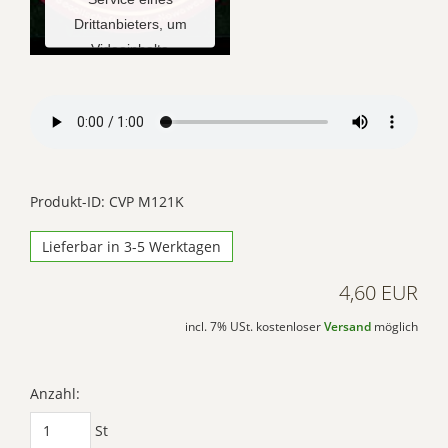
Drittanbieters, um
Videoinhalte
einzubetten. Dieser
Service kann Daten zu
Ihren Aktivitäten
sammeln. Bitte lesen
Sie die Details durch
und stimmen Sie der
Produkt-ID: CVP M121K
Nutzung des Service
Lieferbar in 3-5 Werktagen
zu, um dieses Video
anzusehen.
4,60 EUR
Mehr
incl. 7% USt. kostenloser
Versand
möglich
Informationen
Akzeptieren
Anzahl:
Powered by
St
Usercentrics Consent