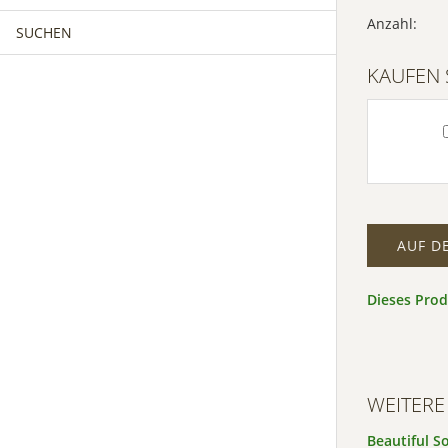
Anzahl:
SUCHEN
MÄNNERCHOR
FRAUENCHOR
Inf
KAUFEN 
Akz
MÄNNERCHOR
KINDERCHOR
Po
Usercen
Manage
AUF D
Dieses Pro
WEITERE
Beautiful S