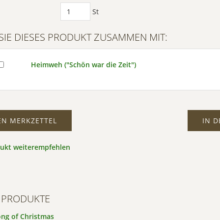
Mehr
St
ormationen
SIE DIESES PRODUKT ZUSAMMEN MIT:
eptieren
wered by
Heimweh ("Schön war die Zeit")
trics Consent
ment Platform
EN MERKZETTEL
IN 
dukt weiterempfehlen
 PRODUKTE
ong of Christmas