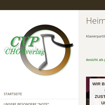
Heim
Klavierparti
Ansicht als 
WIR 
STARTSEITE
ZUS
U
UNSERE BESONDERE "NOTE"