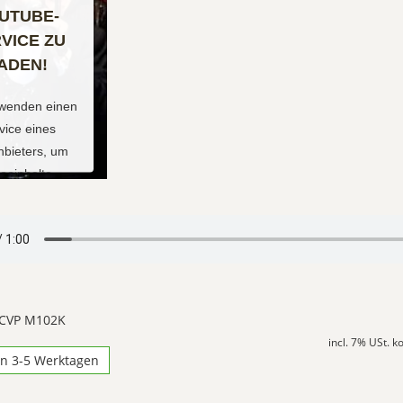
UTUBE-
VICE ZU
ADEN!
rwenden einen
vice eines
anbieters, um
eoinhalte
etten. Dieser
 kann Daten zu
 Aktivitäten
. Bitte lesen
 Details durch
immen Sie der
 CVP M102K
g des Service
incl. 7% USt. 
 dieses Video
in 3-5 Werktagen
zusehen.