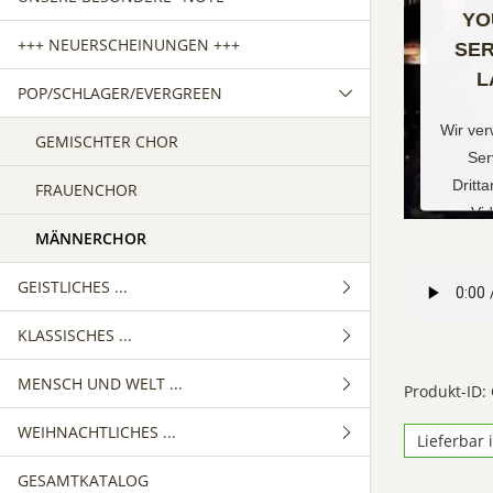
YO
+++ NEUERSCHEINUNGEN +++
SER
L
POP/SCHLAGER/EVERGREEN
Wir ve
GEMISCHTER CHOR
Ser
Dritt
FRAUENCHOR
Vid
MÄNNERCHOR
einzub
Service
GEISTLICHES ...
Ihren
sammeln
KLASSISCHES ...
GEMISCHTER CHOR
Sie die
und st
MENSCH UND WELT ...
FRAUENCHOR
GEMISCHTER CHOR
Produkt-ID:
Nutzun
WEIHNACHTLICHES ...
MÄNNERCHOR
FRAUENCHOR
GEMISCHTER CHOR
zu, um
Lieferbar 
an
GESAMTKATALOG
MÄNNERCHOR
FRAUENCHOR
GEMISCHTER CHOR