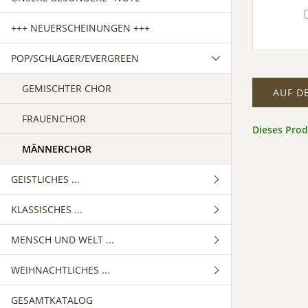
+++ NEUERSCHEINUNGEN +++
POP/SCHLAGER/EVERGREEN
GEMISCHTER CHOR
AUF D
FRAUENCHOR
Dieses Pro
MÄNNERCHOR
GEISTLICHES ...
KLASSISCHES ...
GEMISCHTER CHOR
MENSCH UND WELT ...
FRAUENCHOR
GEMISCHTER CHOR
WEIHNACHTLICHES ...
MÄNNERCHOR
FRAUENCHOR
GEMISCHTER CHOR
GESAMTKATALOG
MÄNNERCHOR
FRAUENCHOR
GEMISCHTER CHOR