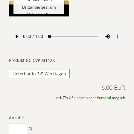
Drittanbieters, um
Videoinhalte
einzubetten. Dieser
Service kann Daten zu
Ihren Aktivitäten
sammeln. Bitte lesen
Sie die Details durch
und stimmen Sie der
Produkt-ID: CVP M112K
Nutzung des Service
Lieferbar in 3-5 Werktagen
zu, um dieses Video
anzusehen.
6,00 EUR
Mehr
incl. 7% USt. kostenloser
Versand
möglich
Informationen
Akzeptieren
Anzahl:
Powered by
St
Usercentrics Consent