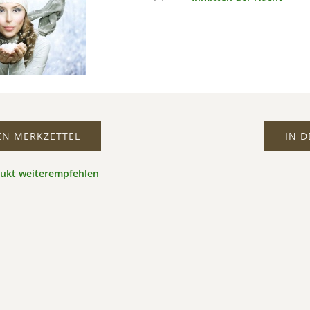
EN MERKZETTEL
IN 
dukt weiterempfehlen