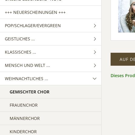
+++ NEUERSCHEINUNGEN +++
POP/SCHLAGER/EVERGREEN
GEISTLICHES ...
GEMISCHTER CHOR
KLASSISCHES ...
FRAUENCHOR
GEMISCHTER CHOR
AUF D
MENSCH UND WELT ...
MÄNNERCHOR
FRAUENCHOR
GEMISCHTER CHOR
Dieses Pro
WEIHNACHTLICHES ...
MÄNNERCHOR
FRAUENCHOR
GEMISCHTER CHOR
MÄNNERCHOR
FRAUENCHOR
GEMISCHTER CHOR
MÄNNERCHOR
FRAUENCHOR
MÄNNERCHOR
KINDERCHOR