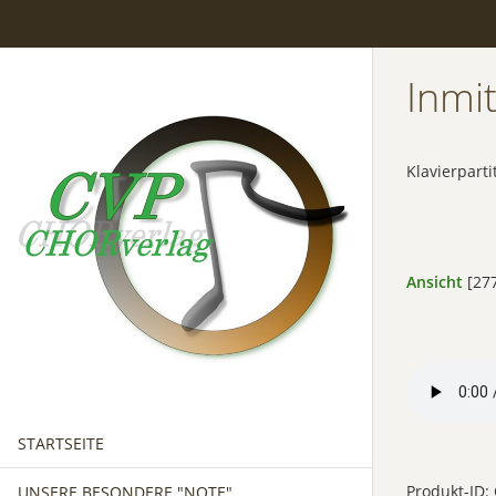
Inmi
Klavierpart
Ansicht
[277
STARTSEITE
Produkt-ID:
UNSERE BESONDERE "NOTE"