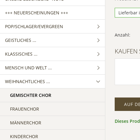
+++ NEUERSCHEINUNGEN +++
Lieferbar 
POP/SCHLAGER/EVERGREEN
Anzahl:
GEISTLICHES ...
GEMISCHTER CHOR
KAUFEN 
KLASSISCHES ...
FRAUENCHOR
GEMISCHTER CHOR
MENSCH UND WELT ...
MÄNNERCHOR
FRAUENCHOR
GEMISCHTER CHOR
WEIHNACHTLICHES ...
MÄNNERCHOR
FRAUENCHOR
GEMISCHTER CHOR
MÄNNERCHOR
FRAUENCHOR
GEMISCHTER CHOR
AUF D
MÄNNERCHOR
FRAUENCHOR
Dieses Pro
MÄNNERCHOR
KINDERCHOR