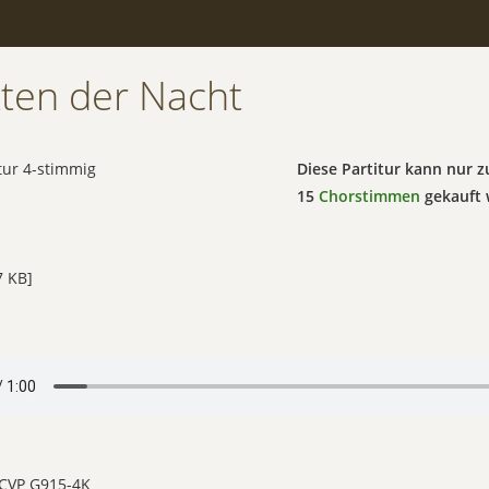
tten der Nacht
itur 4-stimmig
Diese Partitur kann nur
15
Chorstimmen
gekauft 
 KB]
 CVP G915-4K