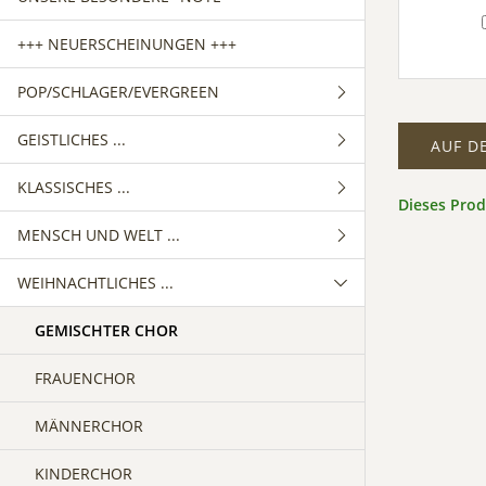
+++ NEUERSCHEINUNGEN +++
POP/SCHLAGER/EVERGREEN
GEISTLICHES ...
GEMISCHTER CHOR
AUF D
KLASSISCHES ...
FRAUENCHOR
GEMISCHTER CHOR
Dieses Pro
MENSCH UND WELT ...
MÄNNERCHOR
FRAUENCHOR
GEMISCHTER CHOR
WEIHNACHTLICHES ...
MÄNNERCHOR
FRAUENCHOR
GEMISCHTER CHOR
MÄNNERCHOR
FRAUENCHOR
GEMISCHTER CHOR
MÄNNERCHOR
FRAUENCHOR
MÄNNERCHOR
KINDERCHOR