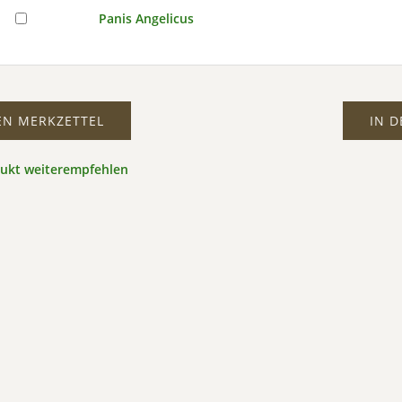
Panis Angelicus
EN MERKZETTEL
IN 
dukt weiterempfehlen