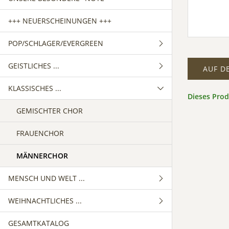
+++ NEUERSCHEINUNGEN +++
POP/SCHLAGER/EVERGREEN
GEISTLICHES ...
GEMISCHTER CHOR
AUF D
KLASSISCHES ...
FRAUENCHOR
GEMISCHTER CHOR
Dieses Pro
MÄNNERCHOR
FRAUENCHOR
GEMISCHTER CHOR
MÄNNERCHOR
FRAUENCHOR
MÄNNERCHOR
MENSCH UND WELT ...
WEIHNACHTLICHES ...
GEMISCHTER CHOR
GESAMTKATALOG
FRAUENCHOR
GEMISCHTER CHOR