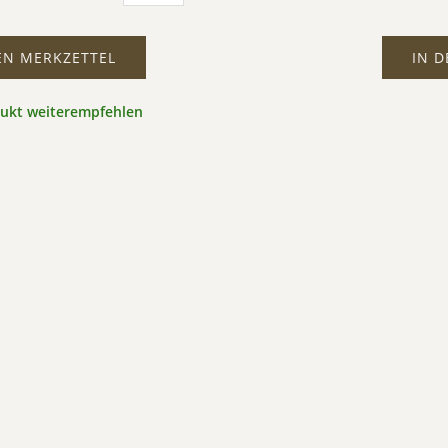
EN MERKZETTEL
IN 
dukt weiterempfehlen