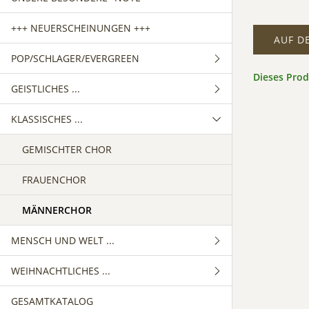
+++ NEUERSCHEINUNGEN +++
AUF D
POP/SCHLAGER/EVERGREEN
Dieses Pro
GEISTLICHES ...
GEMISCHTER CHOR
KLASSISCHES ...
FRAUENCHOR
GEMISCHTER CHOR
MÄNNERCHOR
FRAUENCHOR
GEMISCHTER CHOR
MÄNNERCHOR
FRAUENCHOR
MÄNNERCHOR
MENSCH UND WELT ...
WEIHNACHTLICHES ...
GEMISCHTER CHOR
GESAMTKATALOG
FRAUENCHOR
GEMISCHTER CHOR