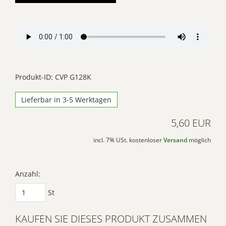
Der Besitzer der
Website muss diese mit
seinem CMP
einrichten, um diesen
Inhalt zur Liste der
verwendeten
Produkt-ID: CVP G128K
Technologien
Lieferbar in 3-5 Werktagen
hinzuzufügen.
5,60 EUR
Powered by
Usercentrics Consent
incl. 7% USt. kostenloser
Versand
möglich
Management Platform
Anzahl:
St
KAUFEN SIE DIESES PRODUKT ZUSAMMEN