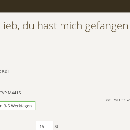
slieb, du hast mich gefangen
 KB]
 CVP M441S
incl. 7% USt. 
in 3-5 Werktagen
St