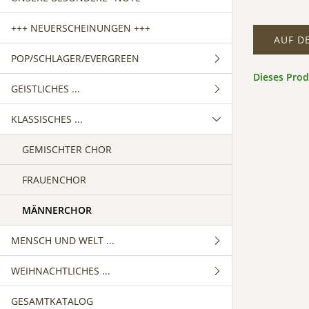
+++ NEUERSCHEINUNGEN +++
AUF D
POP/SCHLAGER/EVERGREEN
Dieses Pro
GEISTLICHES ...
GEMISCHTER CHOR
KLASSISCHES ...
FRAUENCHOR
GEMISCHTER CHOR
MÄNNERCHOR
FRAUENCHOR
GEMISCHTER CHOR
MÄNNERCHOR
FRAUENCHOR
MÄNNERCHOR
MENSCH UND WELT ...
WEIHNACHTLICHES ...
GEMISCHTER CHOR
GESAMTKATALOG
FRAUENCHOR
GEMISCHTER CHOR