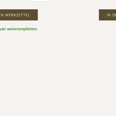
EN MERKZETTEL
IN 
dukt weiterempfehlen